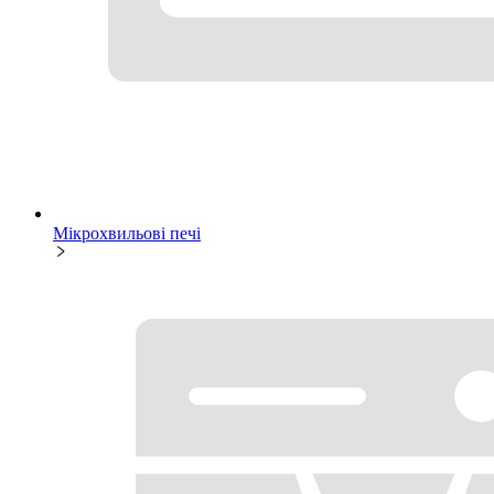
Мікрохвильові печі