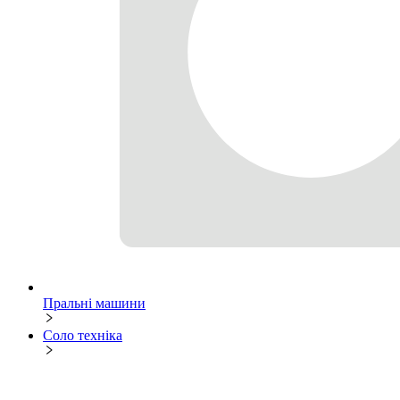
Пральні машини
Соло техніка