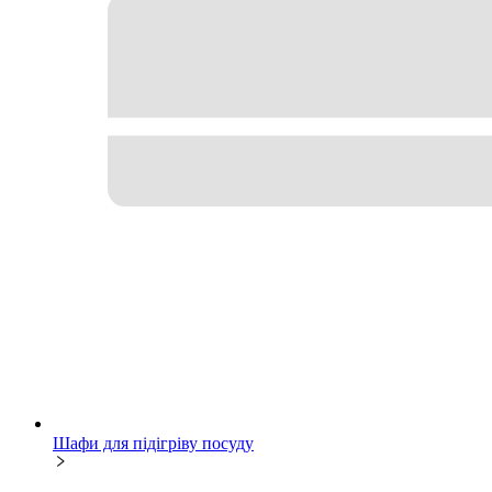
Шафи для підігріву посуду