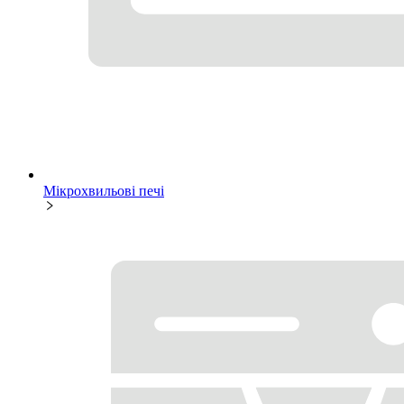
Мікрохвильові печі