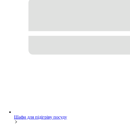
Шафи для підігріву посуду