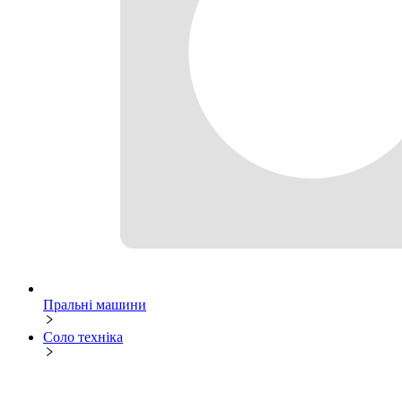
Пральні машини
Соло техніка