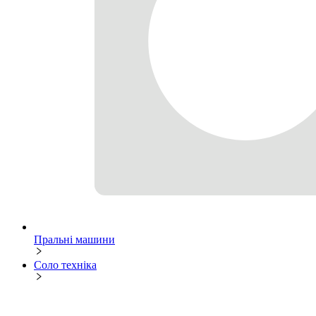
Пральні машини
Соло техніка