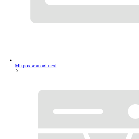
Мікрохвильові печі