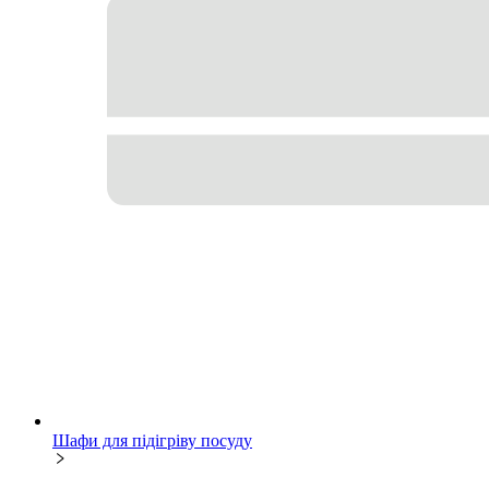
Шафи для підігріву посуду