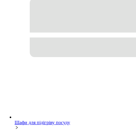
Шафи для підігріву посуду