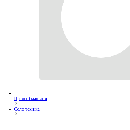
Пральні машини
Соло техніка