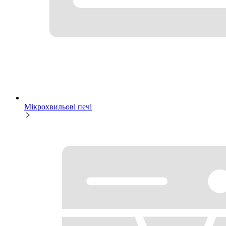
Мікрохвильові печі