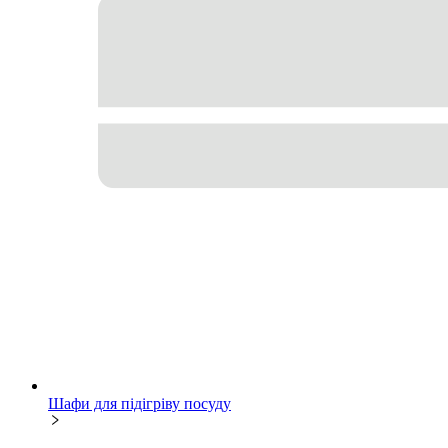
Шафи для підігріву посуду