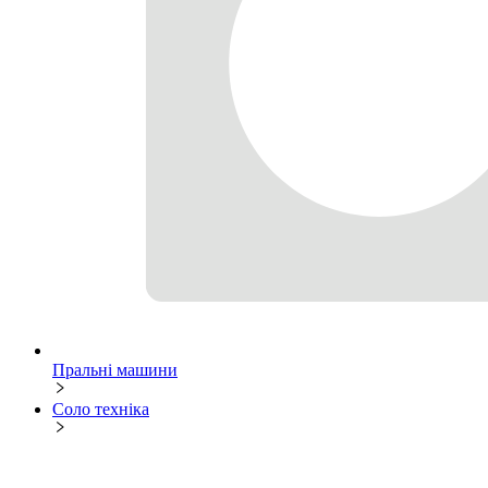
Пральні машини
Соло техніка