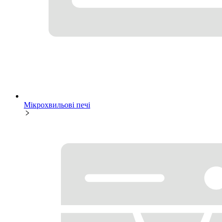
Мікрохвильові печі