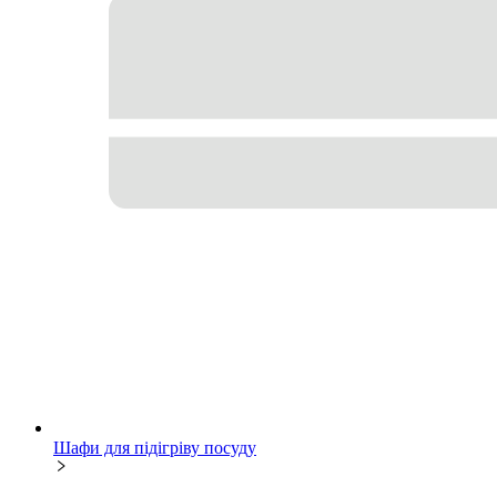
Шафи для підігріву посуду