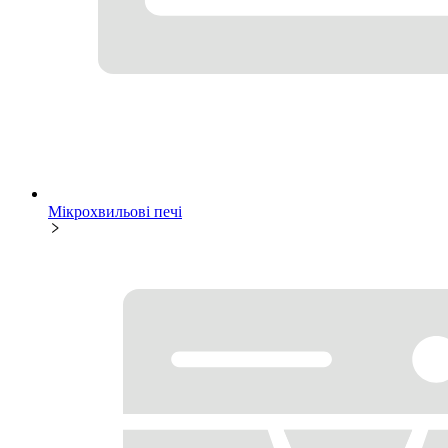
Мікрохвильові печі