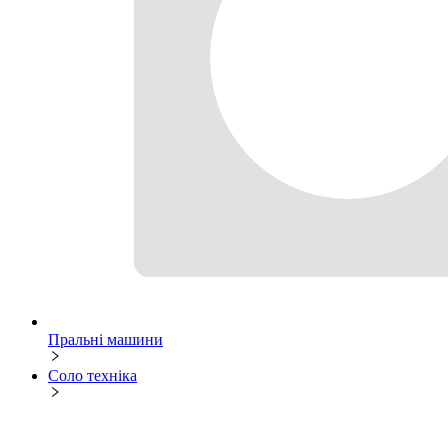
Пральні машини
Соло техніка