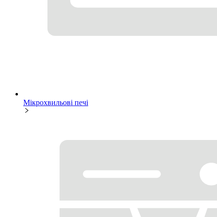
Мікрохвильові печі