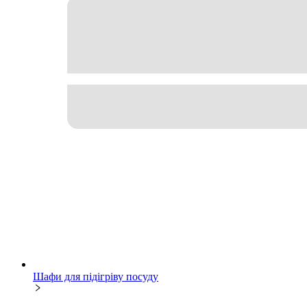
Шафи для підігріву посуду