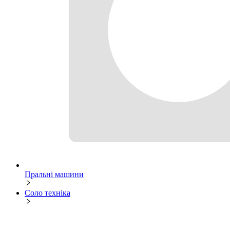
Пральні машини
Соло техніка