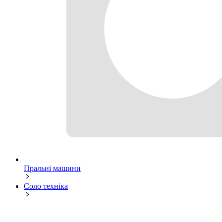
Пральні машини
Соло техніка