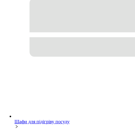
Шафи для підігріву посуду