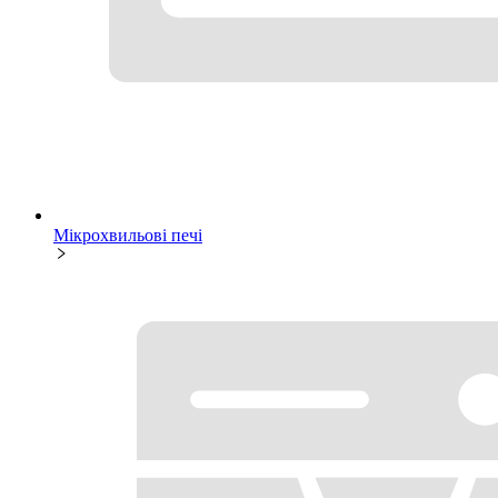
Мікрохвильові печі