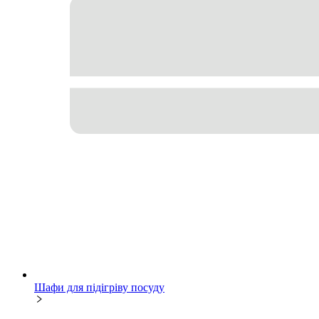
Шафи для підігріву посуду