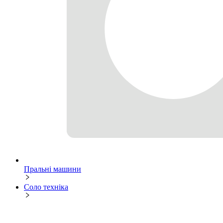
Пральні машини
Соло техніка