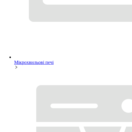
Мікрохвильові печі