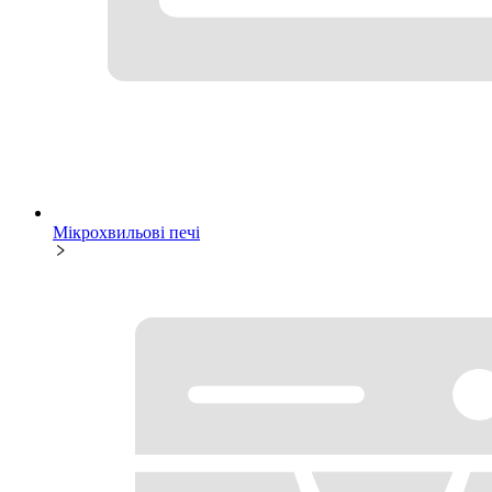
Мікрохвильові печі