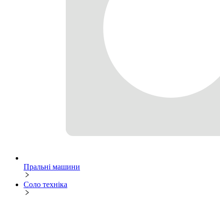
Пральні машини
Соло техніка