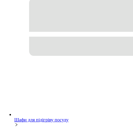
Шафи для підігріву посуду