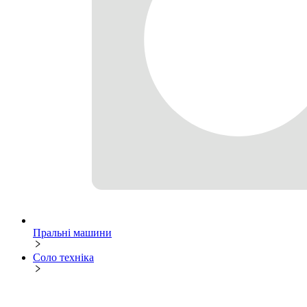
Пральні машини
Соло техніка