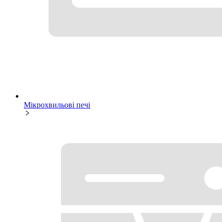
Мікрохвильові печі