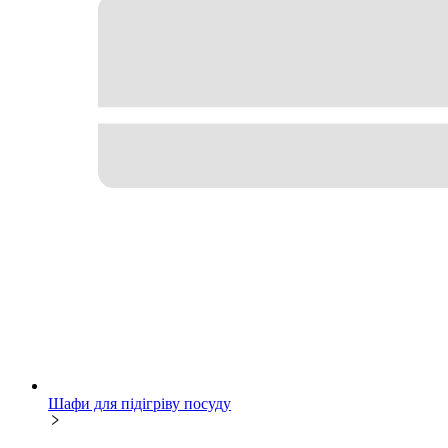
Шафи для підігріву посуду