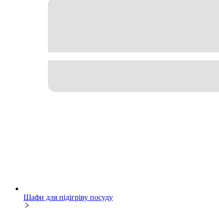
Шафи для підігріву посуду