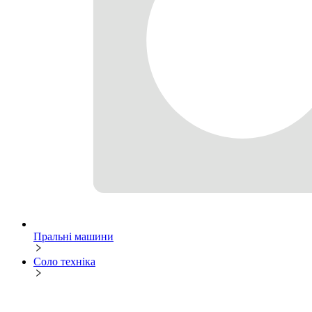
Пральні машини
Соло техніка