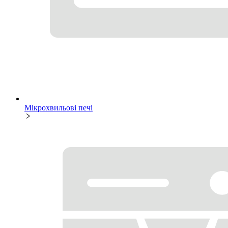
Мікрохвильові печі