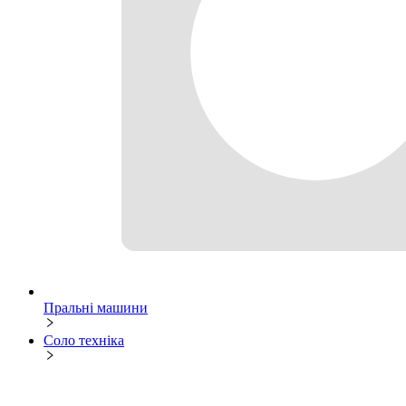
Пральні машини
Соло техніка