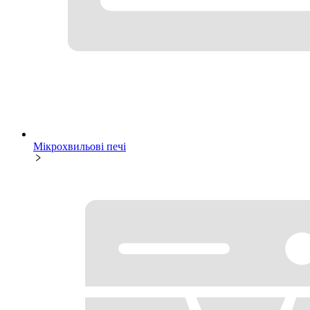
Мікрохвильові печі