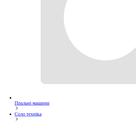
Пральні машини
Соло техніка