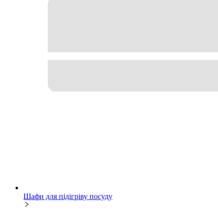
Шафи для підігріву посуду