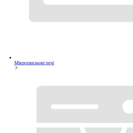
Мікрохвильові печі