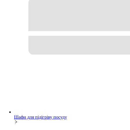
Шафи для підігріву посуду