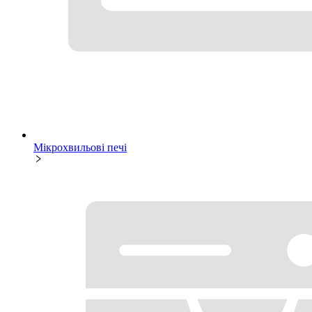
Мікрохвильові печі