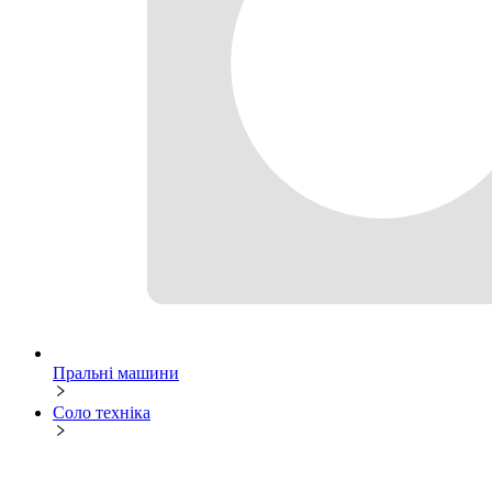
Пральні машини
Соло техніка