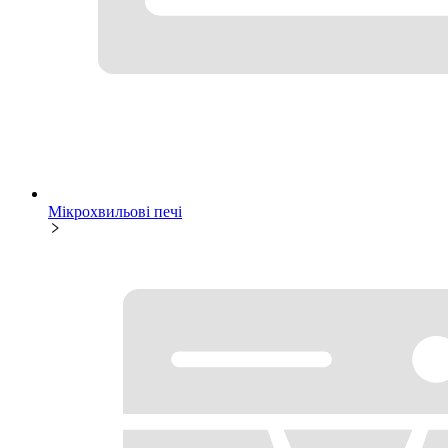
Мікрохвильові печі