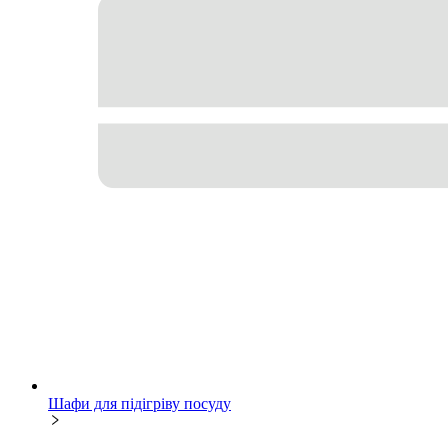
Шафи для підігріву посуду