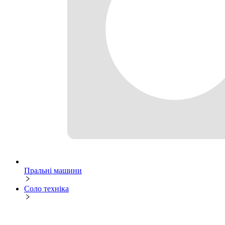
Пральні машини
Соло техніка