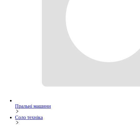
Пральні машини
Соло техніка