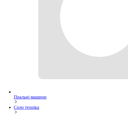
Пральні машини
Соло техніка