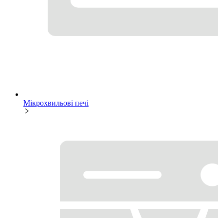
Мікрохвильові печі