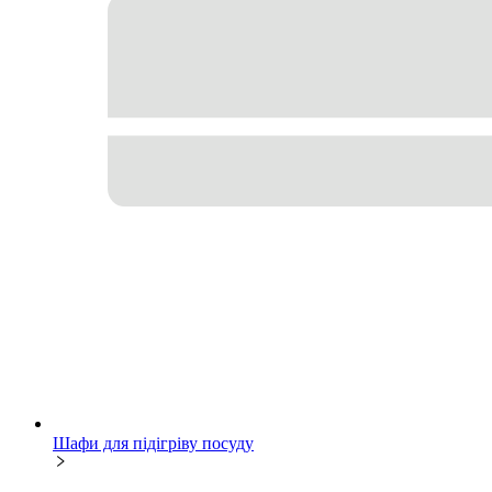
Шафи для підігріву посуду