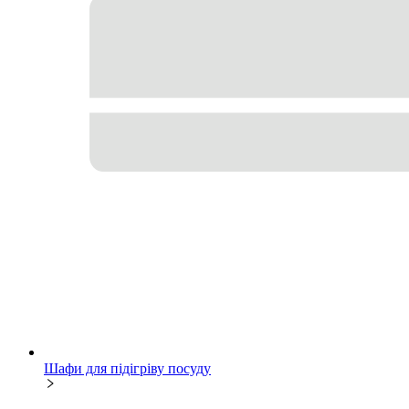
Шафи для підігріву посуду