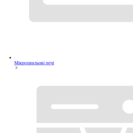
Мікрохвильові печі