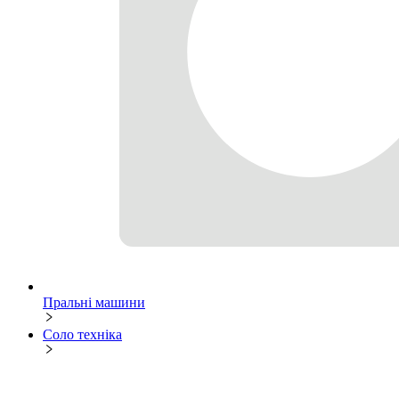
Пральні машини
Соло техніка