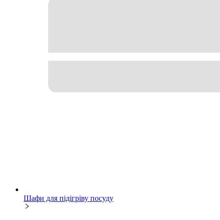
Шафи для підігріву посуду