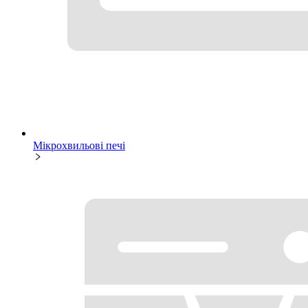
Мікрохвильові печі