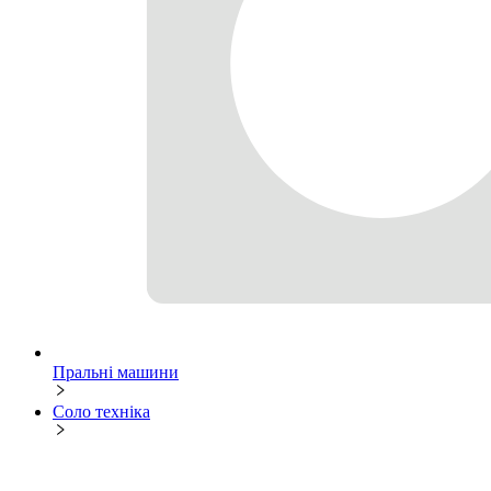
Пральні машини
Соло техніка