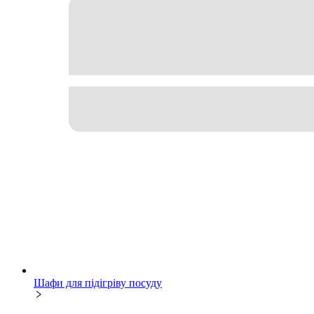
Шафи для підігріву посуду