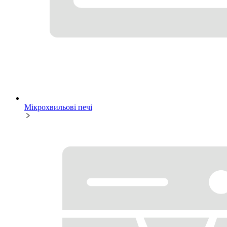
Мікрохвильові печі