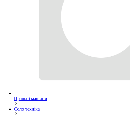
Пральні машини
Соло техніка