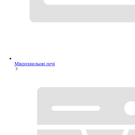
Мікрохвильові печі