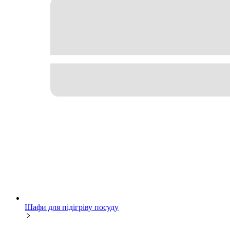
Шафи для підігріву посуду