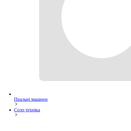
Пральні машини
Соло техніка