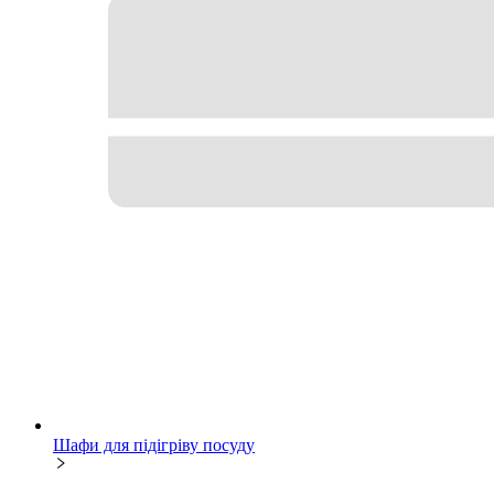
Шафи для підігріву посуду