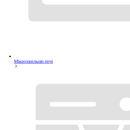
Мікрохвильові печі