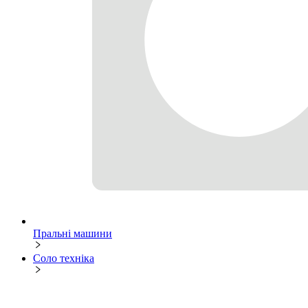
Пральні машини
Соло техніка