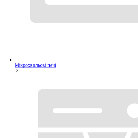
Мікрохвильові печі