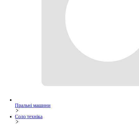
Пральні машини
Соло техніка