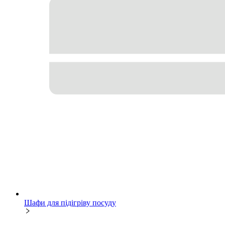
Шафи для підігріву посуду