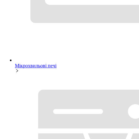
Мікрохвильові печі