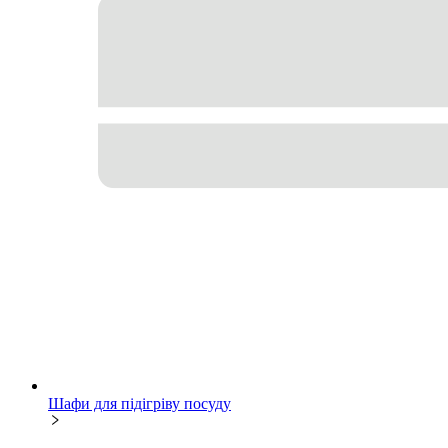
Шафи для підігріву посуду