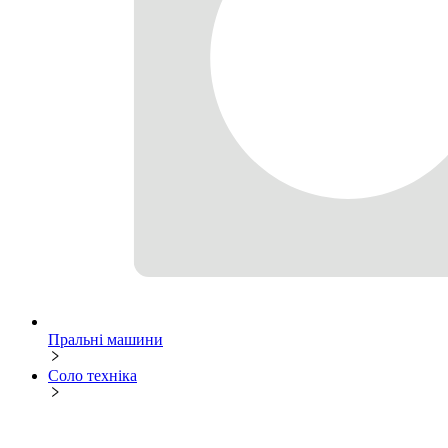
Пральні машини
Соло техніка