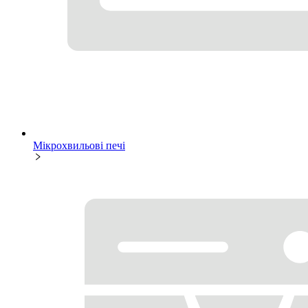
Мікрохвильові печі