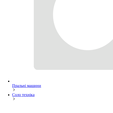
Пральні машини
Соло техніка