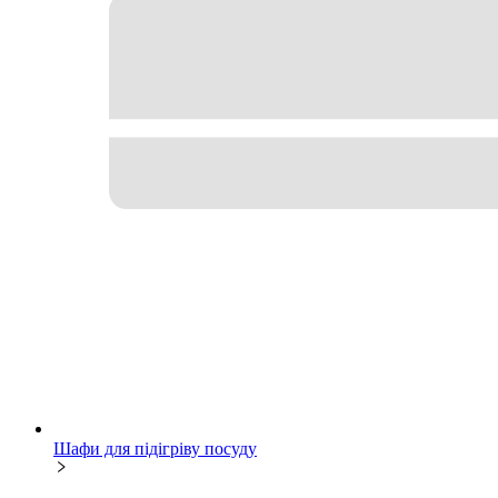
Шафи для підігріву посуду