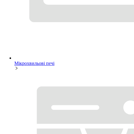
Мікрохвильові печі