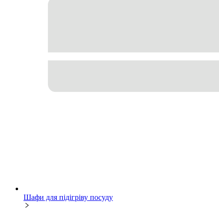
Шафи для підігріву посуду