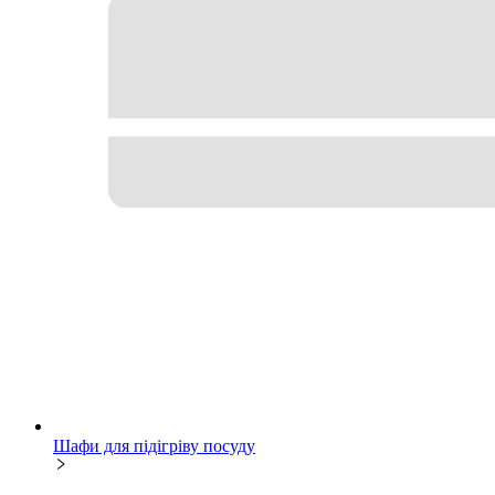
Шафи для підігріву посуду