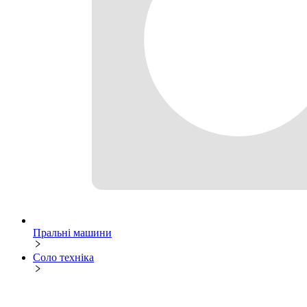
Пральні машини
Соло техніка