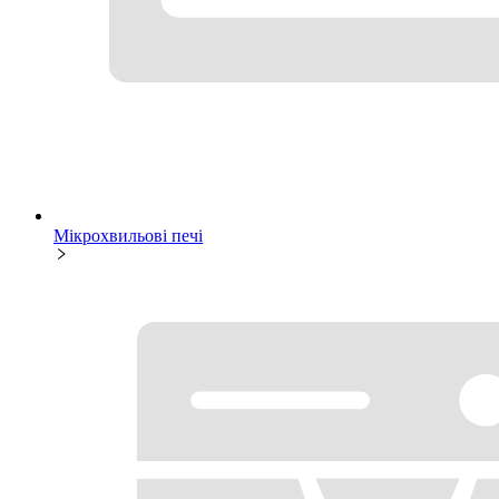
Мікрохвильові печі