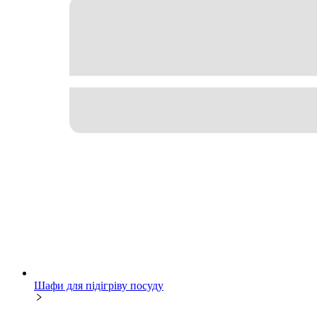
Шафи для підігріву посуду