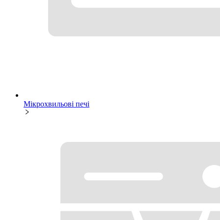
Мікрохвильові печі