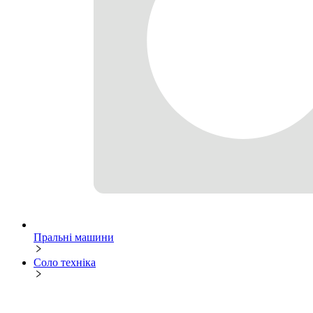
Пральні машини
Соло техніка