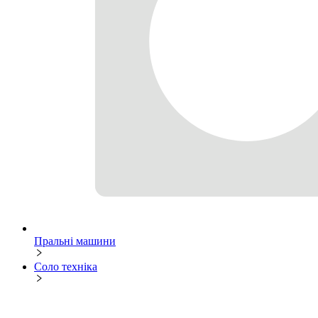
Пральні машини
Соло техніка