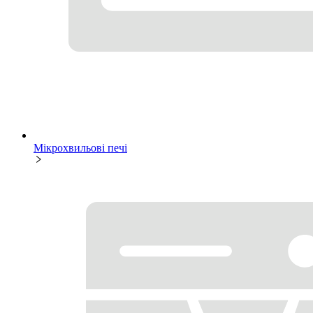
Мікрохвильові печі