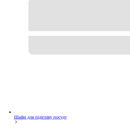
Шафи для підігріву посуду