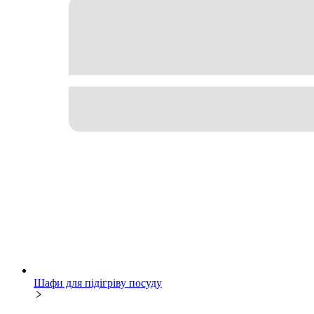
Шафи для підігріву посуду