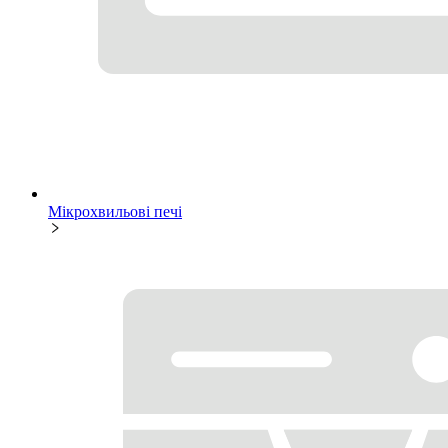
Мікрохвильові печі