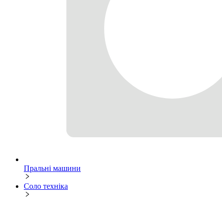
Пральні машини
Соло техніка