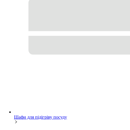
Шафи для підігріву посуду