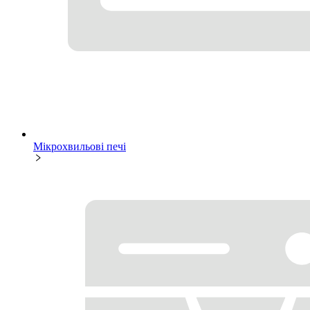
Мікрохвильові печі