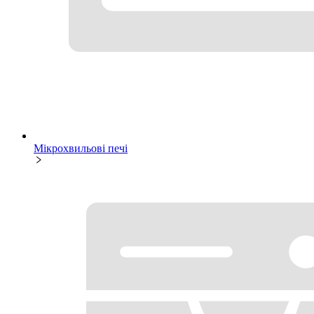
Мікрохвильові печі