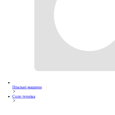
Пральні машини
Соло техніка