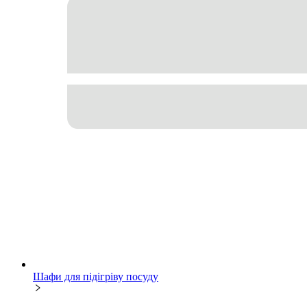
Шафи для підігріву посуду