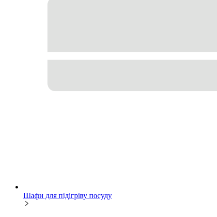
Шафи для підігріву посуду