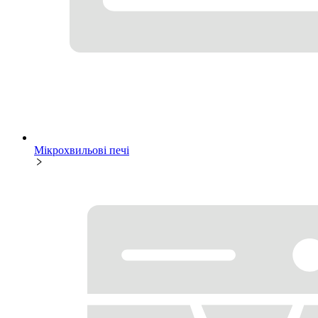
Мікрохвильові печі