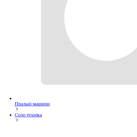
Пральні машини
Соло техніка