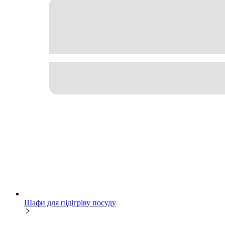
Шафи для підігріву посуду