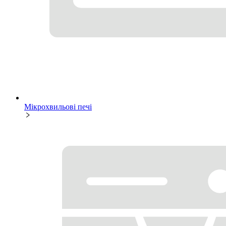
Мікрохвильові печі