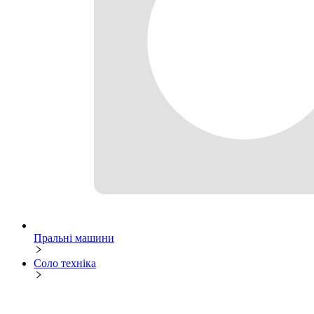
Пральні машини
Соло техніка