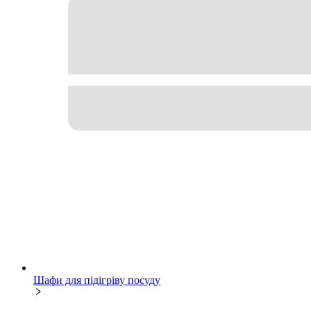
Шафи для підігріву посуду