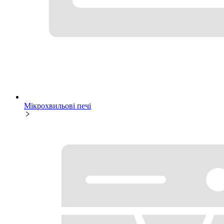
Мікрохвильові печі