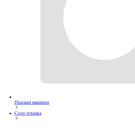
Пральні машини
Соло техніка