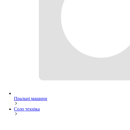
Пральні машини
Соло техніка