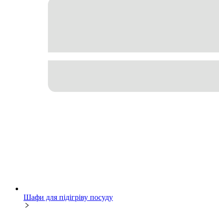
Шафи для підігріву посуду