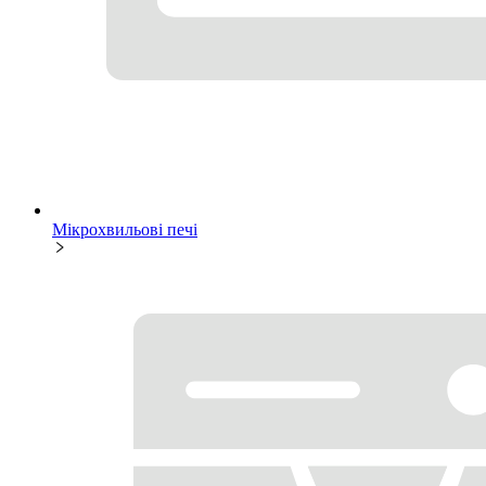
Мікрохвильові печі