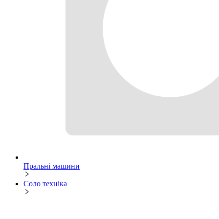
Пральні машини
Соло техніка