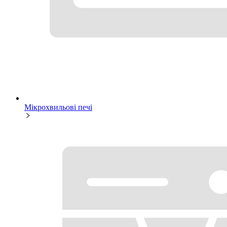
Мікрохвильові печі