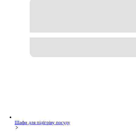
Шафи для підігріву посуду