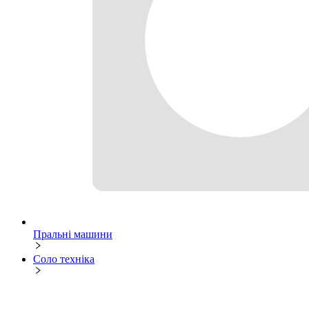
Пральні машини
Соло техніка