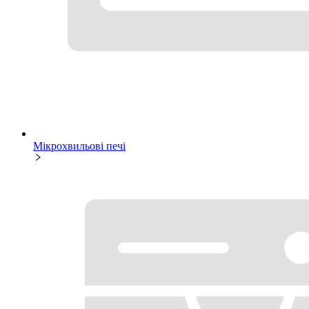
Мікрохвильові печі