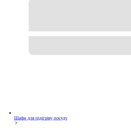
Шафи для підігріву посуду