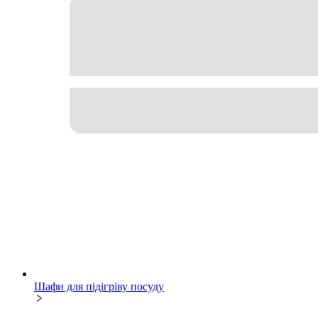
Шафи для підігріву посуду