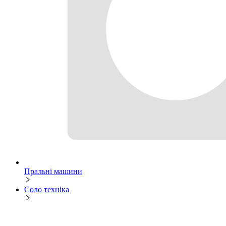
Пральні машини
Соло техніка