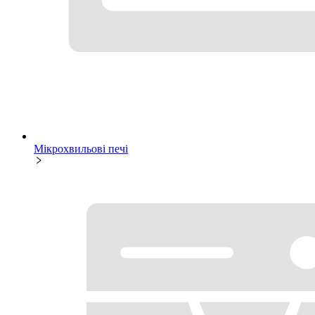
Мікрохвильові печі