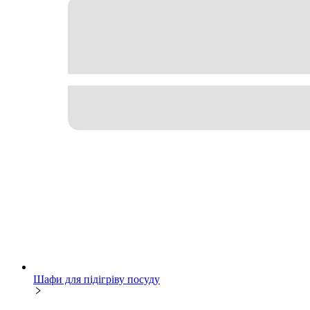
Шафи для підігріву посуду