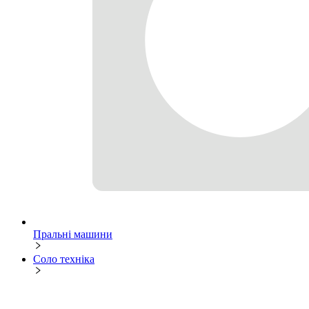
Пральні машини
Соло техніка