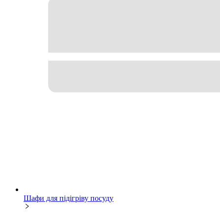
Шафи для підігріву посуду