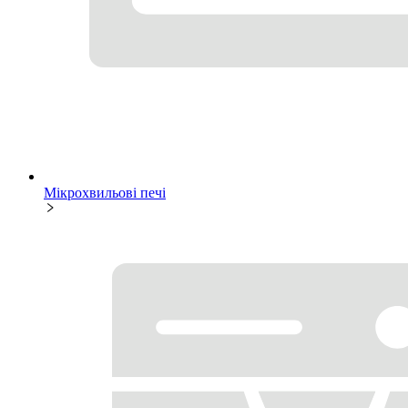
Мікрохвильові печі