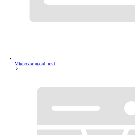
Мікрохвильові печі