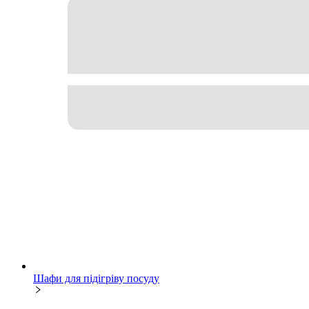
Шафи для підігріву посуду