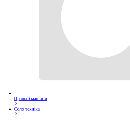
Пральні машини
Соло техніка