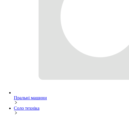
Пральні машини
Соло техніка