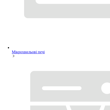
Мікрохвильові печі