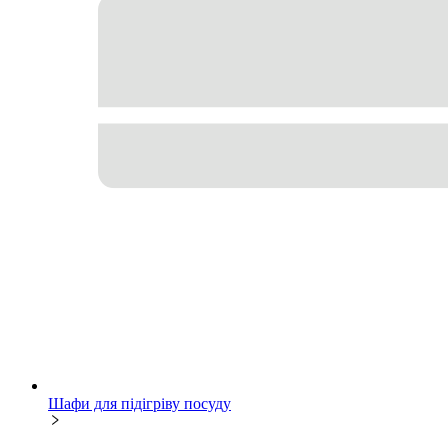
Шафи для підігріву посуду