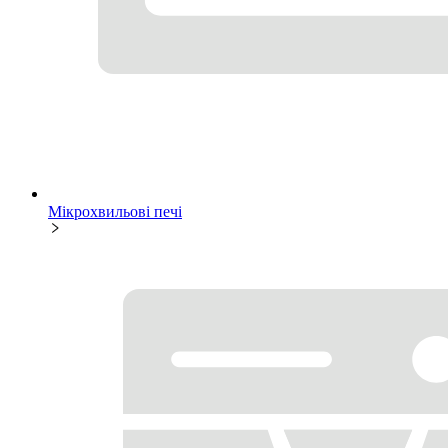
Мікрохвильові печі