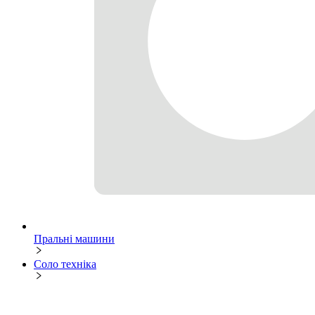
Пральні машини
Соло техніка