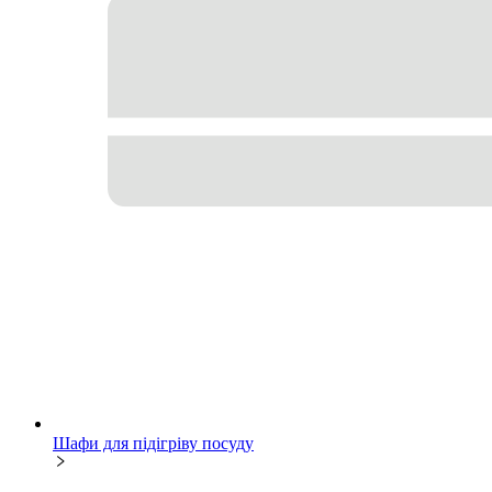
Шафи для підігріву посуду