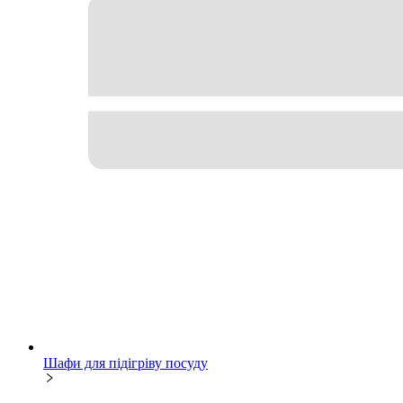
Шафи для підігріву посуду