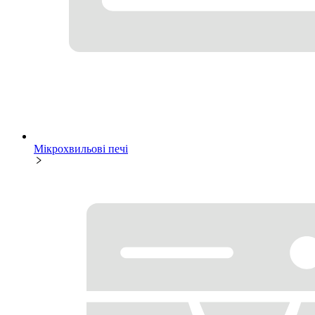
Мікрохвильові печі