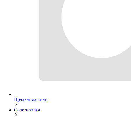
Пральні машини
Соло техніка