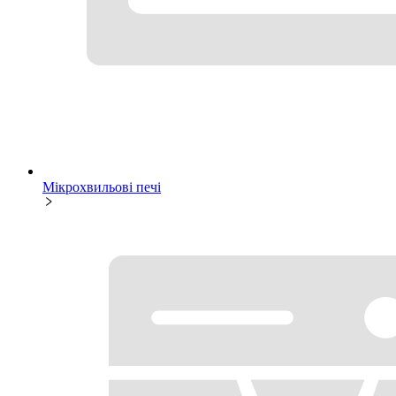
Мікрохвильові печі