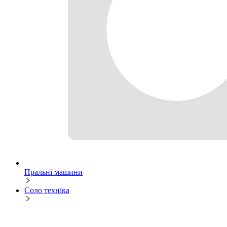
Пральні машини
Соло техніка