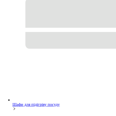
Шафи для підігріву посуду