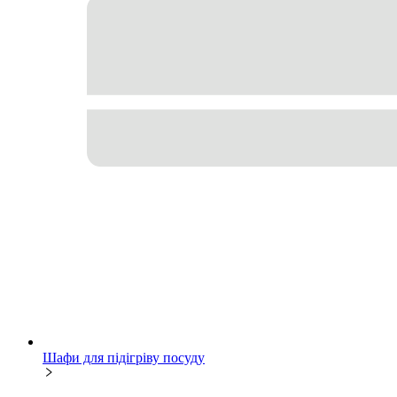
Шафи для підігріву посуду