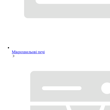
Мікрохвильові печі