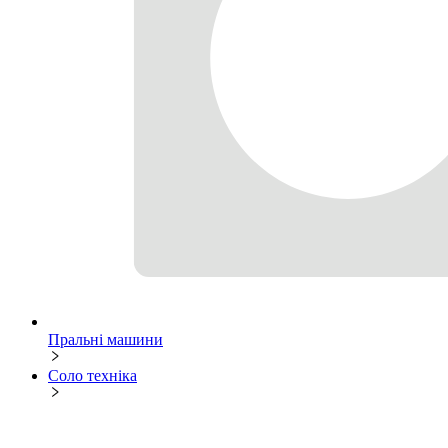
Пральні машини
Соло техніка