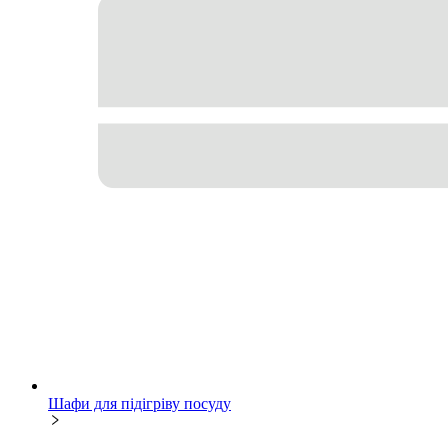
Шафи для підігріву посуду