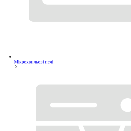
Мікрохвильові печі