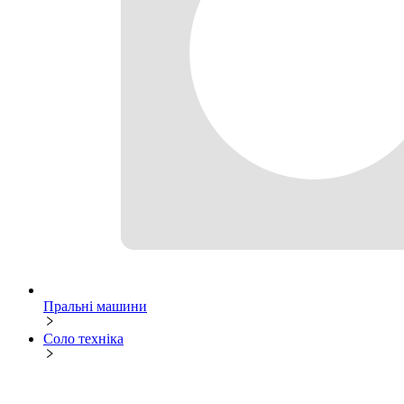
Пральні машини
Соло техніка