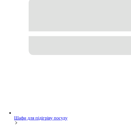
Шафи для підігріву посуду