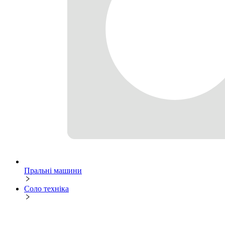
Пральні машини
Соло техніка