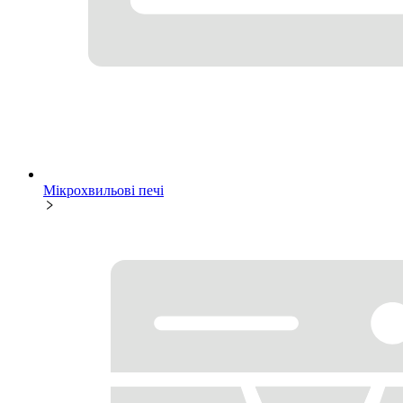
Мікрохвильові печі